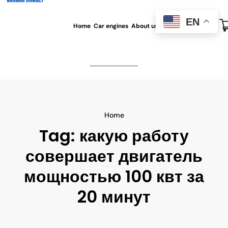
EN
Home
Car engines
About us
All blog
Contact us
Home
Tag:
какую работу
совершает двигатель
мощностью 100 квт за
20 минут