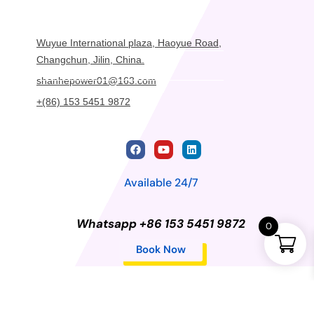
Wuyue International plaza, Haoyue Road,
Changchun, Jilin, China.
shanhepower01@163.com
+(86) 153 5451 9872
Available 24/7
Whatsapp +86 153 5451 9872
0
Book Now