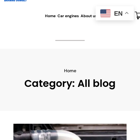
EN
Home
Car engines
About us
All blog
Contact us
Home
Category:
All blog