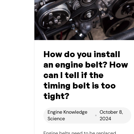
How do you install
an engine belt? How
can I tell if the
timing belt is too
tight?
Engine Knowledge
October 8,
Science
2024
Engine belts need to be replaced