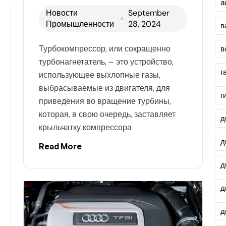
а
Новости
September
Промышленности
28, 2024
в
Турбокомпрессор, или сокращенно
в
турбонагнетатель, – это устройство,
г
использующее выхлопные газы,
выбрасываемые из двигателя, для
г
приведения во вращение турбины,
которая, в свою очередь, заставляет
д
крыльчатку компрессора
д
Read More
д
д
д