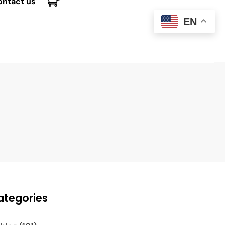
ontact us
EN
ategories