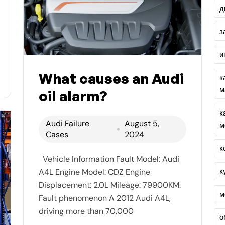
д
з
и
What causes an Audi
к
м
oil alarm?
к
Audi Failure
August 5,
м
Cases
2024
к
Vehicle Information Fault Model: Audi
к
A4L Engine Model: CDZ Engine
Displacement: 2.0L Mileage: 79900KM.
м
Fault phenomenon A 2012 Audi A4L,
driving more than 70,000
о