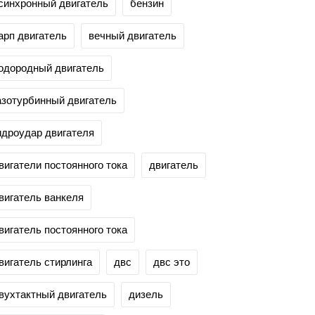
синхронный двигатель
бензин
арп двигатель
вечный двигатель
одородный двигатель
азотурбинный двигатель
идроудар двигателя
вигатели постоянного тока
двигатель
вигатель ванкеля
вигатель постоянного тока
вигатель стирлинга
двс
двс это
вухтактный двигатель
дизель