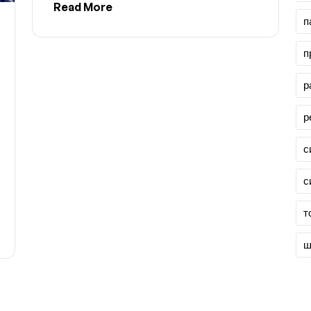
Read More
п
п
р
р
с
с
т
ш