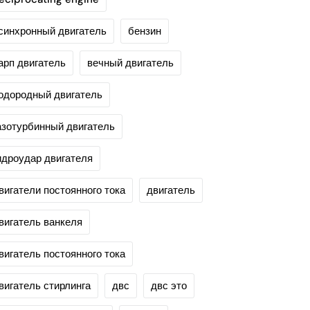
синхронный двигатель
бензин
арп двигатель
вечный двигатель
одородный двигатель
азотурбинный двигатель
идроудар двигателя
вигатели постоянного тока
двигатель
вигатель ванкеля
вигатель постоянного тока
вигатель стирлинга
двс
двс это