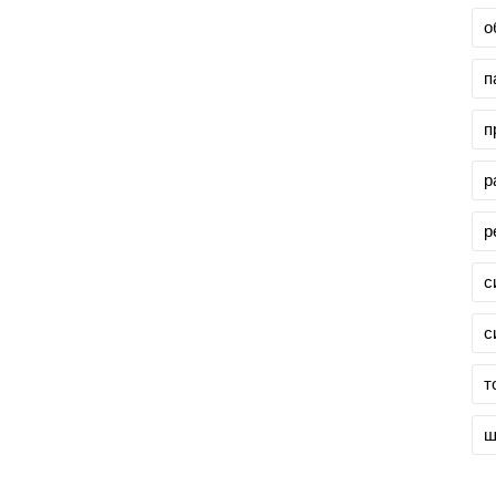
о
п
п
р
р
с
с
т
ш