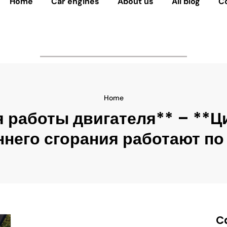
Home
Car engines
About us
All blog
C
Home
ия работы двигателя** – **Ц
ннего сгорания работают по
C