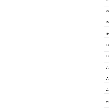
а
в
в
г
г
д
д
д
д