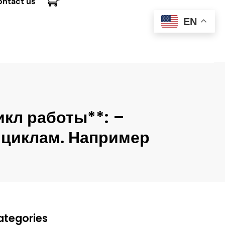
ontact us
EN
икл работы**: –
 циклам. Например
ategories