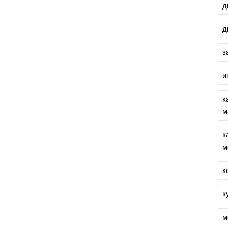
д
д
з
и
к
м
к
м
к
к
м