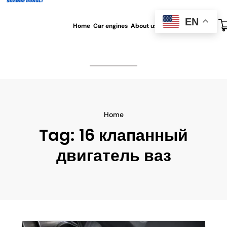
EN
Home
Car engines
About us
All blog
Contact us
Home
Tag:
16 клапанный
двигатель ваз