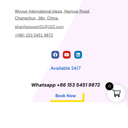
Wuyue International plaza, Haoyue Road,
Changchun, Jilin, China.
shanhepower01@163.com
+(86) 153 5451 9872
Available 24/7
Whatsapp +86 153 5451 9872
0
Book Now
Privacy Policy