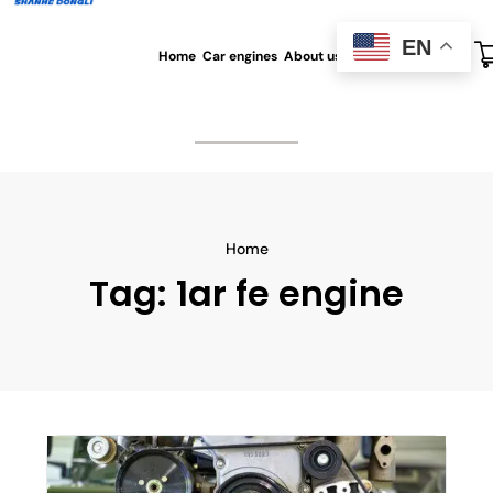
EN
Home
Car engines
About us
All blog
Contact us
Home
Tag:
1ar fe engine