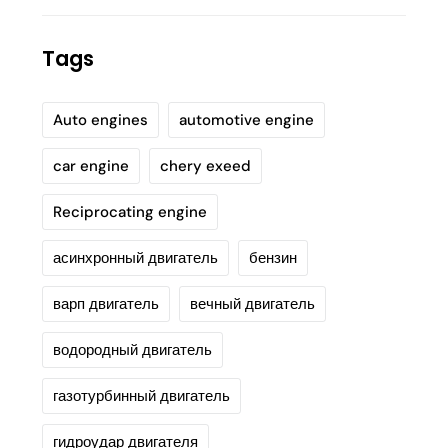
Tags
Auto engines
automotive engine
car engine
chery exeed
Reciprocating engine
асинхронный двигатель
бензин
варп двигатель
вечный двигатель
водородный двигатель
газотурбинный двигатель
гидроудар двигателя