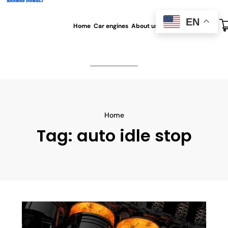
EN
Home
Car engines
About us
All blog
Contact us
Home
Tag:
auto idle stop