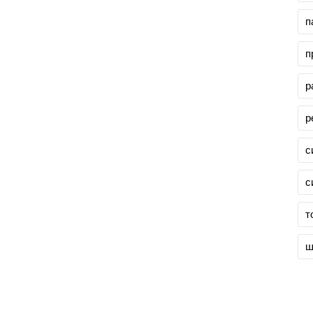
п
п
р
р
с
с
т
ш