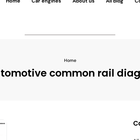
Home
Car engines
About us
All blog
C
Home
tomotive common rail diag
C