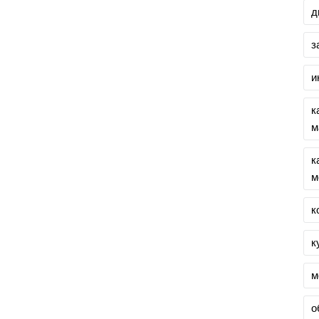
д
з
и
к
м
к
м
к
к
м
о