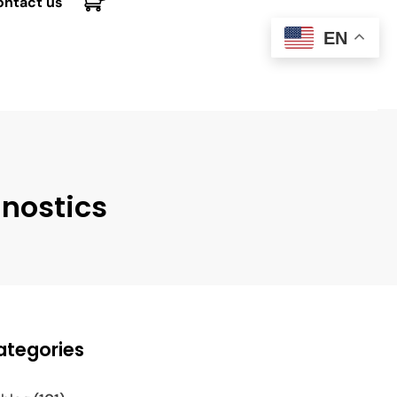
ontact us
EN
nostics
ategories