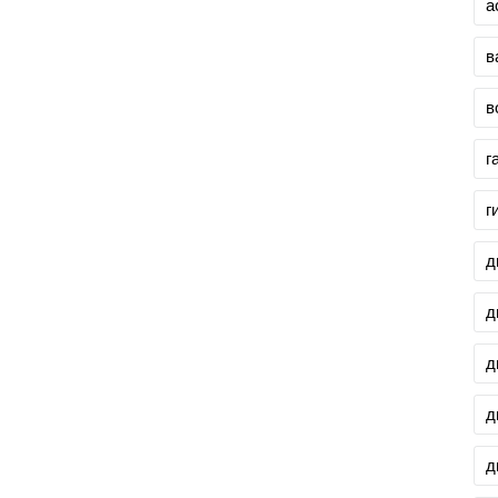
а
в
в
г
г
д
д
д
д
д