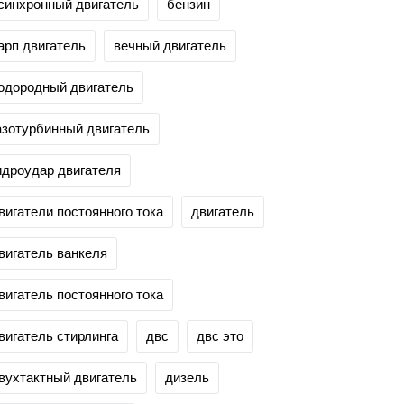
синхронный двигатель
бензин
арп двигатель
вечный двигатель
одородный двигатель
азотурбинный двигатель
идроудар двигателя
вигатели постоянного тока
двигатель
вигатель ванкеля
вигатель постоянного тока
вигатель стирлинга
двс
двс это
вухтактный двигатель
дизель