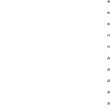
а
в
в
г
г
д
д
д
д
д