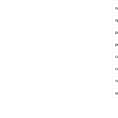
п
п
р
р
с
с
т
ш