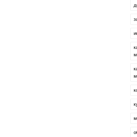
д
з
и
к
м
к
м
к
к
м
о