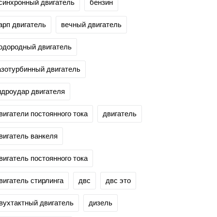
синхронный двигатель
бензин
арп двигатель
вечный двигатель
одородный двигатель
азотурбинный двигатель
идроудар двигателя
вигатели постоянного тока
двигатель
вигатель ванкеля
вигатель постоянного тока
вигатель стирлинга
двс
двс это
вухтактный двигатель
дизель