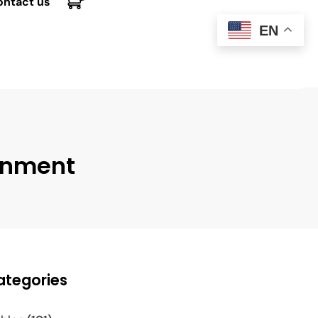
ontact us
EN
ronment
ategories