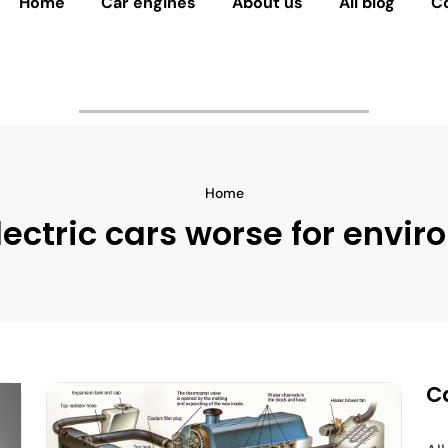
Home
Car engines
About us
All blog
C
Home
lectric cars worse for envi
C