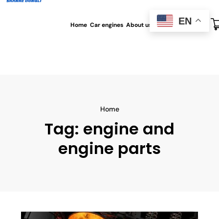
EN
Home
Car engines
About us
All blog
Contact us
Home
Tag:
engine and
engine parts