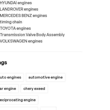
HYUNDAI engines
LANDROVER engines
MERCEDES BENZ engines
timing chain
TOYOTA engines
Transmission Valve Body Assembly
VOLKSWAGEN engines
ags
uto engines
automotive engine
ar engine
chery exeed
eciprocating engine