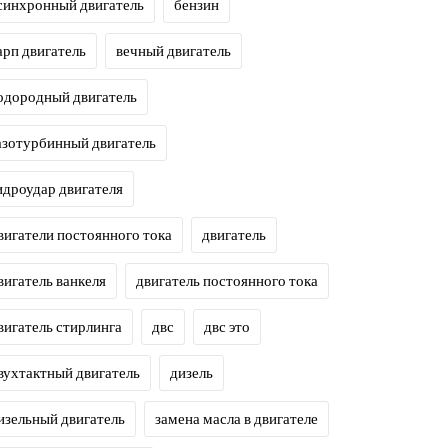
синхронный двигатель
бензин
арп двигатель
вечный двигатель
одородный двигатель
азотурбинный двигатель
идроудар двигателя
вигатели постоянного тока
двигатель
вигатель ванкеля
двигатель постоянного тока
вигатель стирлинга
двс
двс это
вухтактный двигатель
дизель
изельный двигатель
замена масла в двигателе