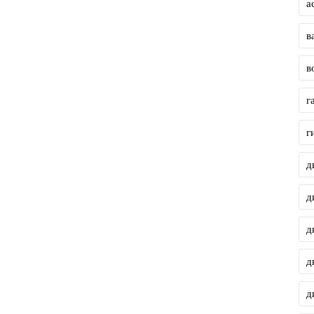
а
в
в
г
г
д
д
д
д
д