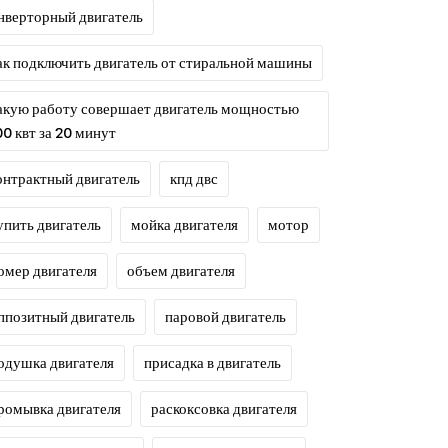
нверторный двигатель
ак подключить двигатель от стиральной машины
акую работу совершает двигатель мощностью
00 квт за 20 минут
онтрактный двигатель
кпд двс
упить двигатель
мойка двигателя
мотор
омер двигателя
объем двигателя
ппозитный двигатель
паровой двигатель
одушка двигателя
присадка в двигатель
ромывка двигателя
раскоксовка двигателя