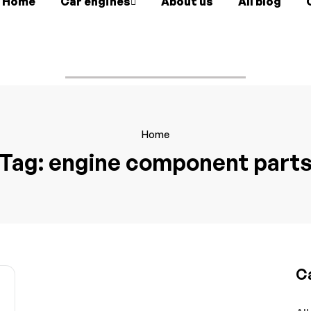
Home
Car engines
About us
All blog
Home
Tag:
engine component part
C