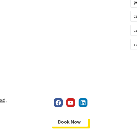
р
с
с
т
ad,
Book Now