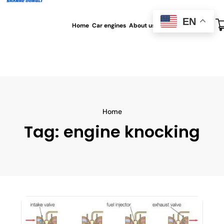
EN
Home
Car engines
About us
All blog
Contact us
Home
Tag:
engine knocking