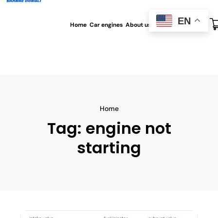
EN
Home
Car engines
About us
All blog
Contact us
Home
Tag:
engine not
starting