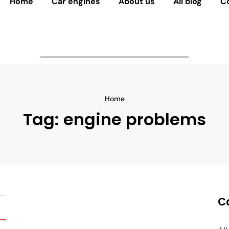
Home
Car engines
About us
All blog
C
Home
Tag:
engine problems
C