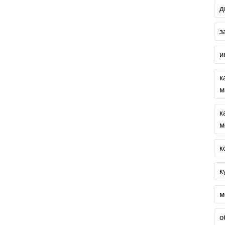
д
з
и
к
м
к
м
к
к
м
о