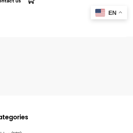
ontact us
EN
ategories