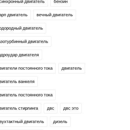
синхронный двигатель
бензин
арп двигатель
вечный двигатель
одородный двигатель
азотурбинный двигатель
идроудар двигателя
вигатели постоянного тока
двигатель
вигатель ванкеля
вигатель постоянного тока
вигатель стирлинга
двс
двс это
вухтактный двигатель
дизель