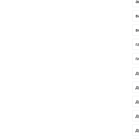
а
в
в
г
г
д
д
д
д
д