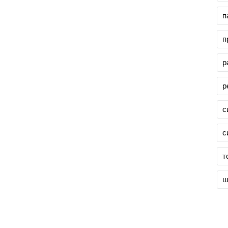
п
п
р
р
с
с
т
ш