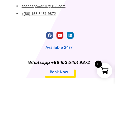
shanhepower01@163.com
+(86) 153 5451 9872
Available 24/7
Whatsapp +86 153 5451 9872
0
Book Now
Privacy Policy
©2024 Changchun Shanhe Dongli Import and Export
Trading Co., LTD. All rights reserved.