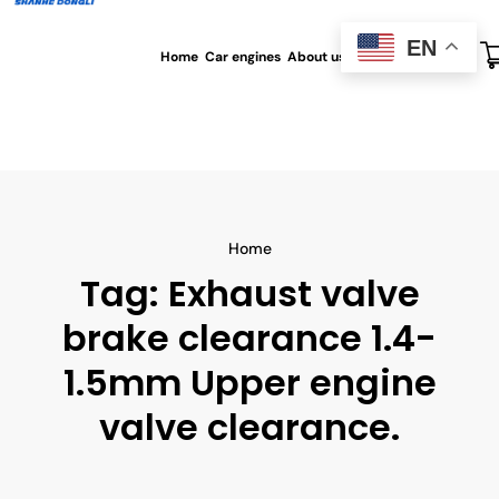
EN
Home
Car engines
About us
All blog
Contact us
Home
Tag:
Exhaust valve
brake clearance 1.4-
1.5mm Upper engine
valve clearance.