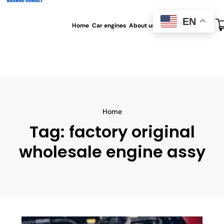
EN
Home
Car engines
About us
All blog
Contact us
Home
Tag:
factory original
wholesale engine assy