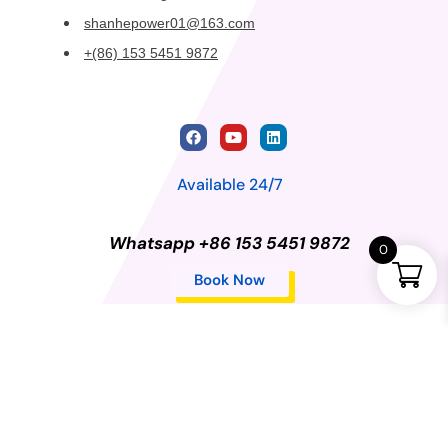
shanhepower01@163.com
+(86) 153 5451 9872
Available 24/7
Whatsapp +86 153 5451 9872
0
Book Now
Privacy Policy
©2024 Changchun Shanhe Dongli Import and Export
Trading Co., LTD. All rights reserved.