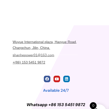
Wuyue International plaza, Haoyue Road,
Changchun, Jilin, China.
shanhepower01@163.com
+(86) 153 5451 9872
Available 24/7
Whatsapp +86 153 5451 9872
0