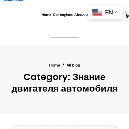
EN
Home
Car engines
About us
All blog
Contact us
Home
/
All blog
Category:
Знание
двигателя автомобиля