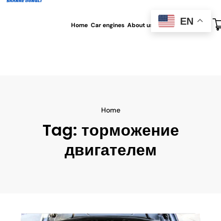
EN
Home
Car engines
About us
All blog
Contact us
Home
Tag:
торможение
двигателем