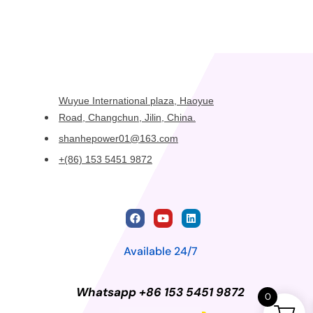
Wuyue International plaza, Haoyue
Road, Changchun, Jilin, China.
shanhepower01@163.com
+(86) 153 5451 9872
Available 24/7
Whatsapp +86 153 5451 9872
0