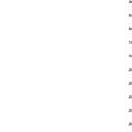
а
в
в
г
г
д
д
д
д
д