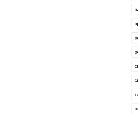
п
п
р
р
с
с
т
ш