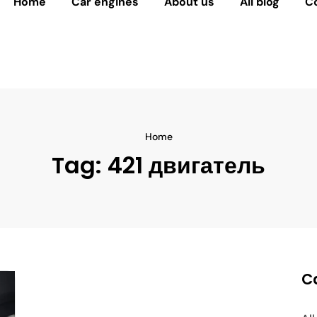
Home
Car engines
About us
All blog
C
Home
Tag:
421 двигатель
C