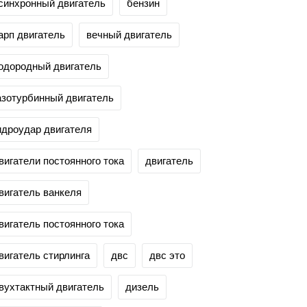
синхронный двигатель
бензин
арп двигатель
вечный двигатель
одородный двигатель
азотурбинный двигатель
идроудар двигателя
вигатели постоянного тока
двигатель
вигатель ванкеля
вигатель постоянного тока
вигатель стирлинга
двс
двс это
вухтактный двигатель
дизель