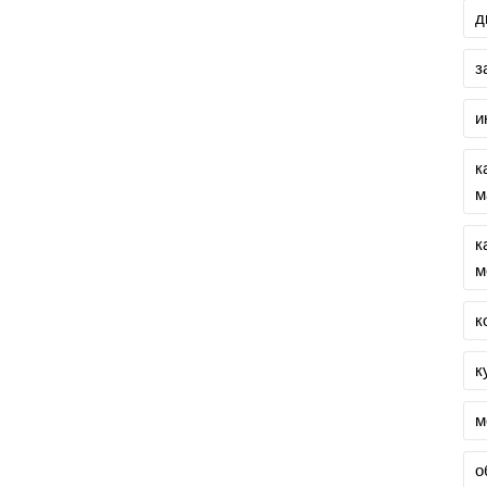
д
з
и
к
м
к
м
к
к
м
о