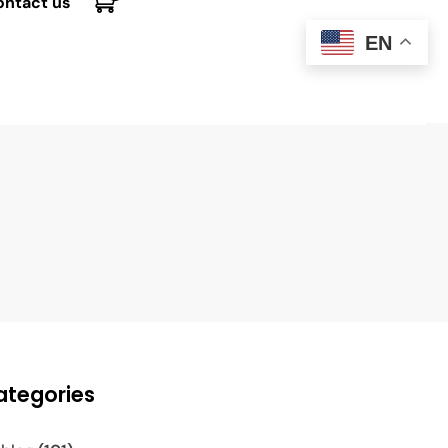
ontact us
EN
ategories