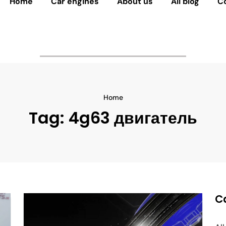
Home
Car engines
About us
All blog
C
Home
Tag:
4g63 двигатель
C