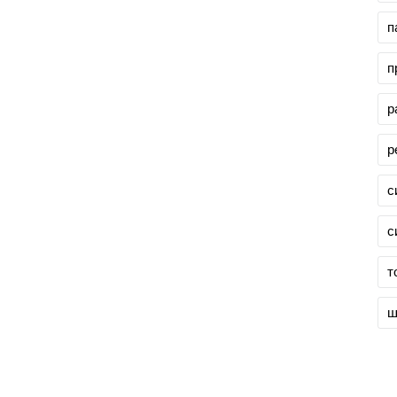
п
п
р
р
с
с
т
ш