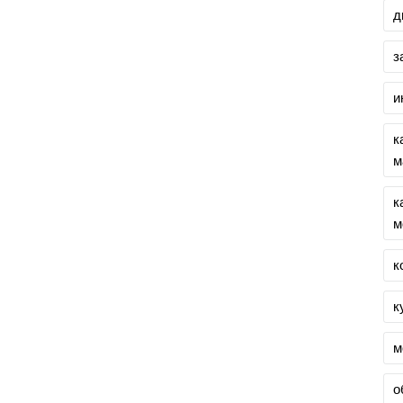
д
з
и
к
м
к
м
к
к
м
о