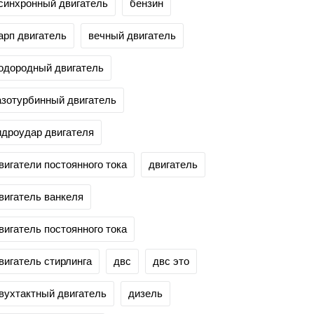
синхронный двигатель
бензин
арп двигатель
вечный двигатель
одородный двигатель
азотурбинный двигатель
идроудар двигателя
вигатели постоянного тока
двигатель
вигатель ванкеля
вигатель постоянного тока
вигатель стирлинга
двс
двс это
вухтактный двигатель
дизель