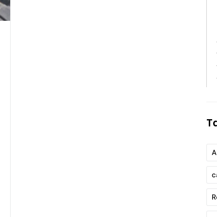
T
A
c
R