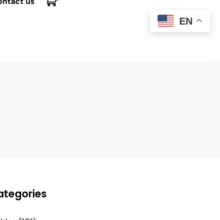
ontact us
EN
ategories