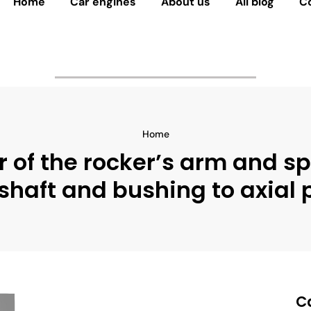
Home
Car engines
About us
All blog
C
Home
 of the rocker’s arm and s
shaft and bushing to axial 
C