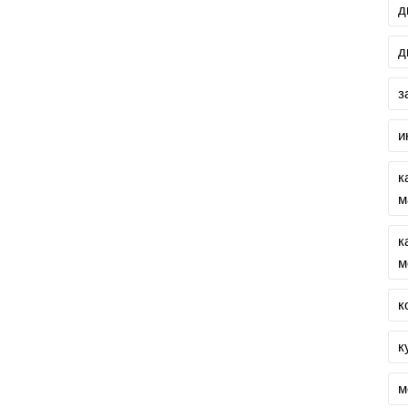
д
д
з
и
к
м
к
м
к
к
м