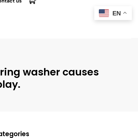
ontact us
EN
pring washer causes
play.
ategories