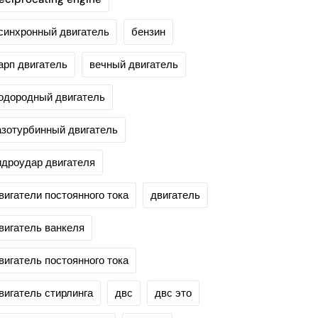
синхронный двигатель
бензин
арп двигатель
вечный двигатель
одородный двигатель
азотурбинный двигатель
идроудар двигателя
вигатели постоянного тока
двигатель
вигатель ванкеля
вигатель постоянного тока
вигатель стирлинга
двс
двс это