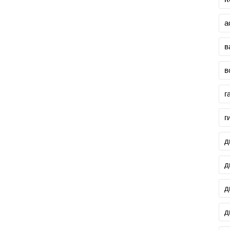
а
в
в
г
г
д
д
д
д