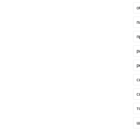
о
п
п
р
р
с
с
т
ш