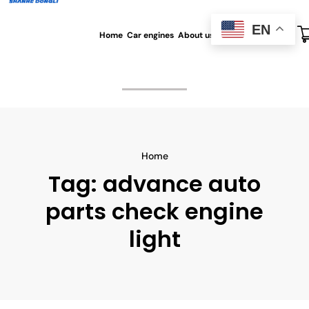
EN
Home
Car engines
About us
All blog
Contact us
Home
Tag:
advance auto
parts check engine
light