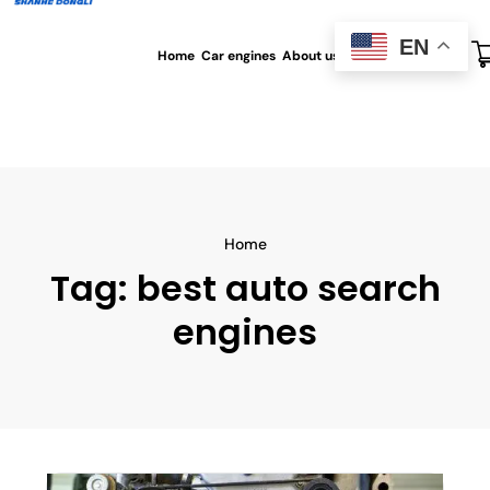
EN
Home
Car engines
About us
All blog
Contact us
Home
Tag:
best auto search
engines