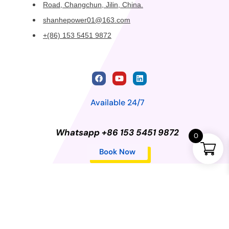
Road, Changchun, Jilin, China.
shanhepower01@163.com
+(86) 153 5451 9872
Available 24/7
Whatsapp +86 153 5451 9872
0
Book Now
Privacy Policy
©2024 Changchun Shanhe Dongli Import and Export