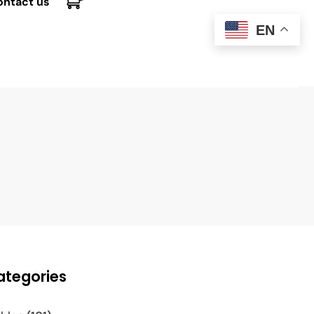
ontact us
EN
ategories