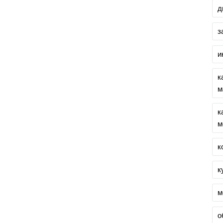
д
з
и
к
м
к
м
к
к
м
о