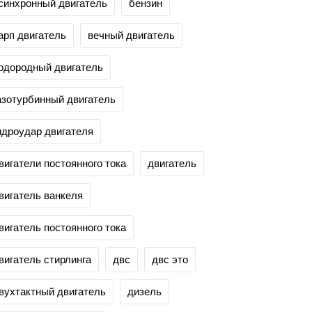
синхронный двигатель
бензин
арп двигатель
вечный двигатель
одородный двигатель
азотурбинный двигатель
идроудар двигателя
вигатели постоянного тока
двигатель
вигатель ванкеля
вигатель постоянного тока
вигатель стирлинга
двс
двс это
вухтактный двигатель
дизель