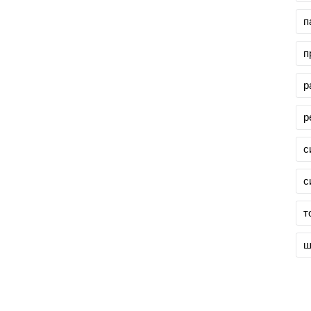
п
п
р
р
с
с
т
ш