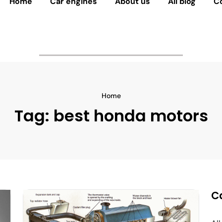
Home
Car engines
About us
All blog
C
Home
Tag:
best honda motors
C