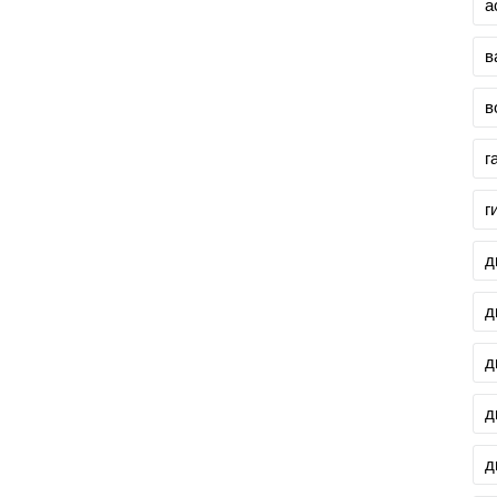
а
в
в
г
г
д
д
д
д
д