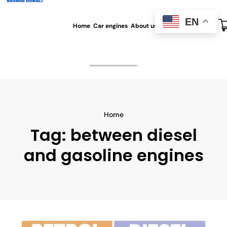
EN
Home
Car engines
About us
All blog
Contact us
Home
Tag:
between diesel
and gasoline engines