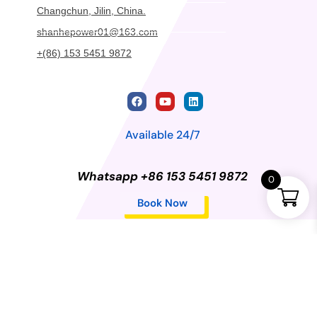
Changchun, Jilin, China.
shanhepower01@163.com
+(86) 153 5451 9872
Available 24/7
Whatsapp +86 153 5451 9872
0
Book Now
Privacy Policy
©2024 Changchun Shanhe Dongli Import and Export