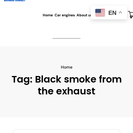
EN
Home
Car engines
About us
All blog
Contact us
Home
Tag:
Black smoke from
the exhaust