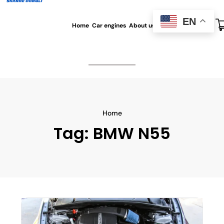
EN
Home
Car engines
About us
All blog
Contact us
Home
Tag:
BMW N55