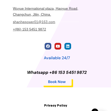
Wuyue International plaza, Haoyue Road,
Changchun, Jilin, China.
shanhepower01@163.com
+(86) 153 5451 9872
Available 24/7
Whatsapp +86 153 5451 9872
Book Now
Privacy Policy