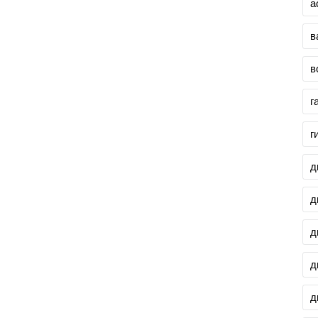
а
в
в
г
г
д
д
д
д
д