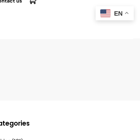
ontact us
EN
ategories