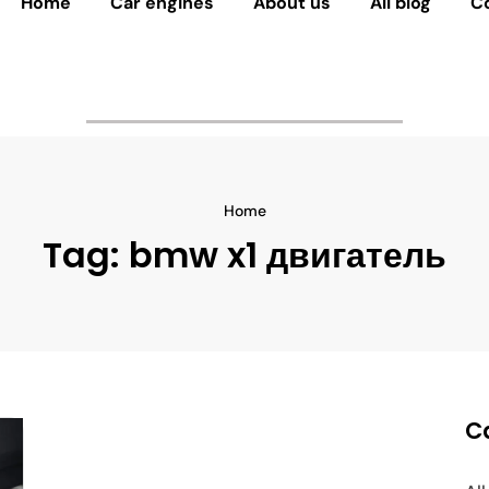
Home
Car engines
About us
All blog
C
Home
Tag:
bmw x1 двигатель
C