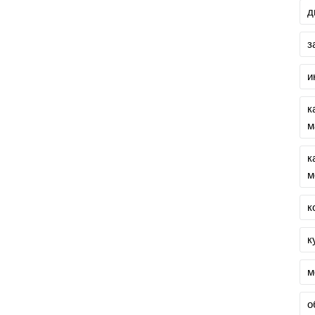
д
з
и
к
м
к
м
к
к
м
о