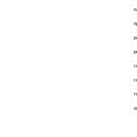
п
п
р
р
с
с
т
ш