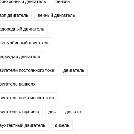
синхронный двигатель
бензин
арп двигатель
вечный двигатель
одородный двигатель
азотурбинный двигатель
идроудар двигателя
вигатели постоянного тока
двигатель
вигатель ванкеля
вигатель постоянного тока
вигатель стирлинга
двс
двс это
вухтактный двигатель
дизель