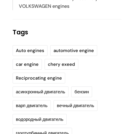
VOLKSWAGEN engines
Tags
Auto engines
automotive engine
car engine
chery exeed
Reciprocating engine
асинхронный двигатель
бензин
варп двигатель
вечный двигатель
водородный двигатель
газотурбинный двигатель