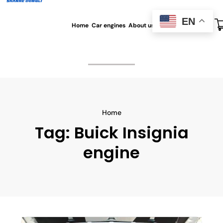
EN
Home
Car engines
About us
All blog
Contact us
Home
Tag:
Buick Insignia
engine