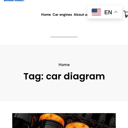
EN
Home
Car engines
About us
All blog
Contact us
Home
Tag:
car diagram