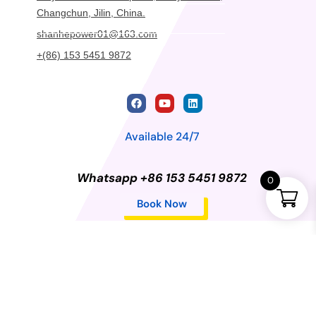
Changchun, Jilin, China.
shanhepower01@163.com
+(86) 153 5451 9872
Available 24/7
Whatsapp +86 153 5451 9872
0
Book Now
Privacy Policy
©2024 Changchun Shanhe Dongli Import and Export