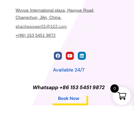
Wuyue International plaza, Haoyue Road,
Changchun, Jilin, China.
shanhepower01@163.com
+(86) 153 5451 9872
Available 24/7
Whatsapp +86 153 5451 9872
0
Book Now
Privacy Policy