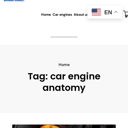
EN
Home
Car engines
About us
All blog
Contact us
Home
Tag:
car engine
anatomy