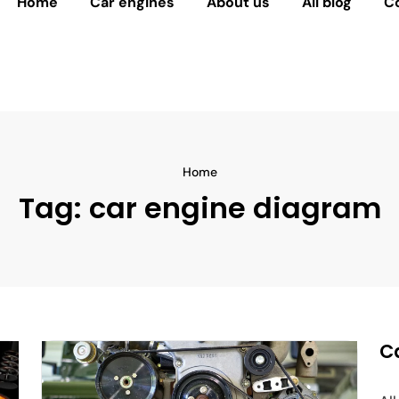
Home
Car engines
About us
All blog
C
Home
Tag:
car engine diagram
C