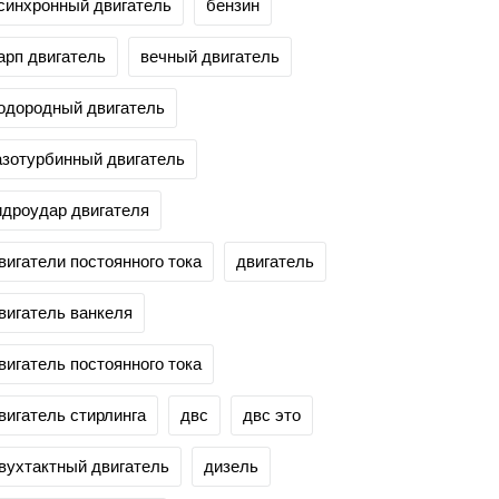
синхронный двигатель
бензин
арп двигатель
вечный двигатель
одородный двигатель
азотурбинный двигатель
идроудар двигателя
вигатели постоянного тока
двигатель
вигатель ванкеля
вигатель постоянного тока
вигатель стирлинга
двс
двс это
вухтактный двигатель
дизель