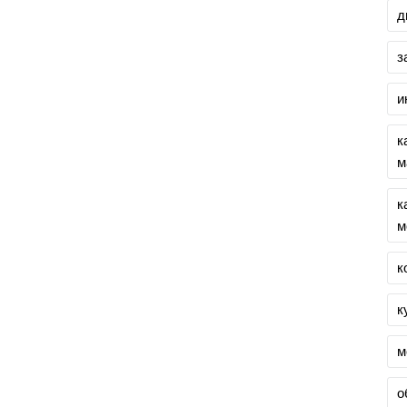
д
з
и
к
м
к
м
к
к
м
о