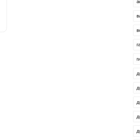
а
в
в
г
г
д
д
д
д
д