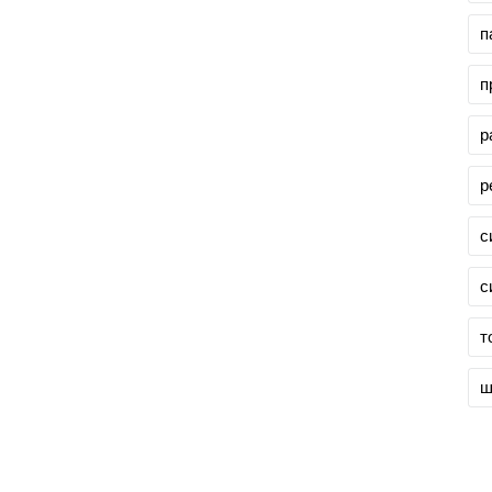
п
п
р
р
с
с
т
ш