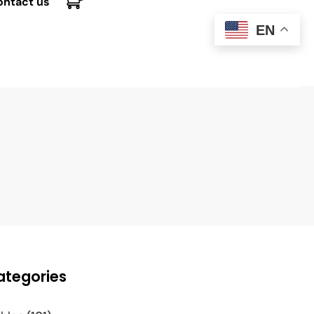
ontact us
EN
ategories