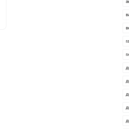
а
в
в
г
г
д
д
д
д
д