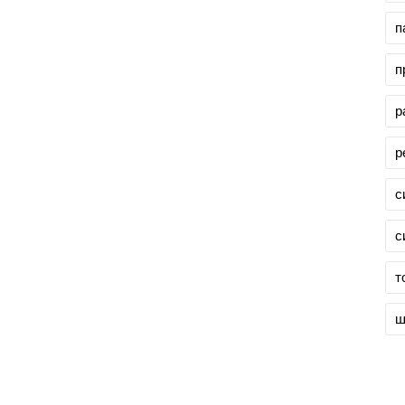
п
п
р
р
с
с
т
ш