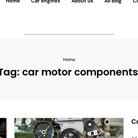
Home
Car engines
About us
All blog
C
Home
Tag:
car motor components
C