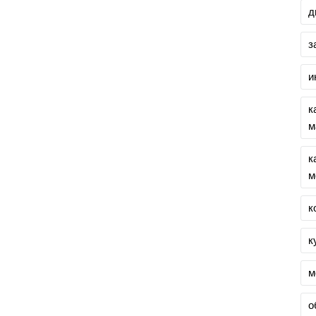
д
з
и
к
м
к
м
к
к
м
о