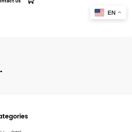
ontact us
EN
.
ategories