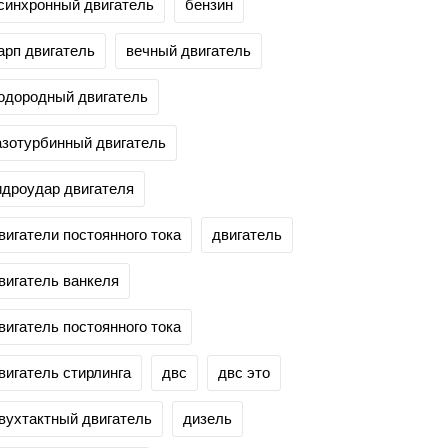
синхронный двигатель
бензин
арп двигатель
вечный двигатель
одородный двигатель
азотурбинный двигатель
идроудар двигателя
вигатели постоянного тока
двигатель
вигатель ванкеля
вигатель постоянного тока
вигатель стирлинга
двс
двс это
вухтактный двигатель
дизель