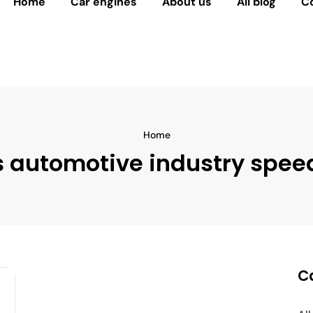
Home
Car engines
About us
All blog
C
Home
s automotive industry spee
C