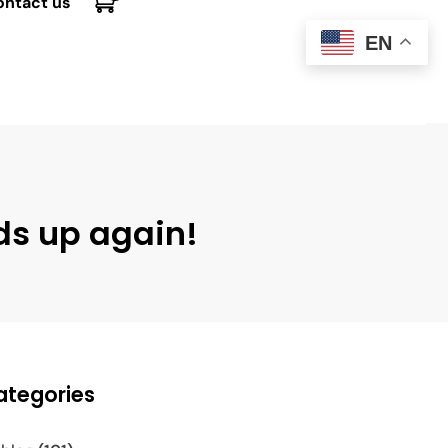
ontact us
EN
ds up again!
ategories