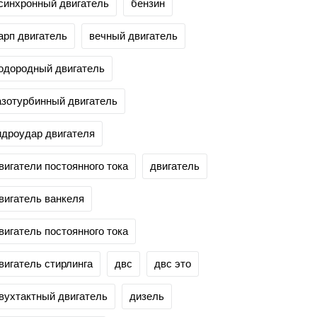
синхронный двигатель
бензин
арп двигатель
вечный двигатель
одородный двигатель
азотурбинный двигатель
идроудар двигателя
вигатели постоянного тока
двигатель
вигатель ванкеля
вигатель постоянного тока
вигатель стирлинга
двс
двс это
вухтактный двигатель
дизель