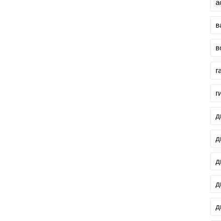
а
в
в
г
г
д
д
д
д
д