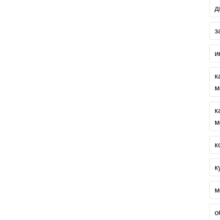
д
з
и
к
м
к
м
к
к
м
о