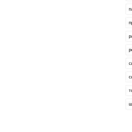
п
п
р
р
с
с
т
ш