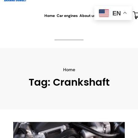
EN
Home
Car engines
About us
All blog
Contact us
Home
Tag:
Crankshaft