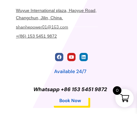
Wuyue International plaza, Haoyue Road,
Changchun, Jilin, China.
shanhepower01@163.com
+(86) 153 5451 9872
Available 24/7
Whatsapp +86 153 5451 9872
0
Book Now
Privacy Policy