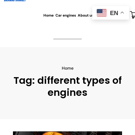
EN
Home
Car engines
About us
All blog
Contact us
Home
Tag:
different types of
engines