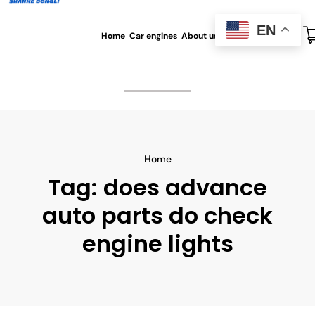
EN
Home
Car engines
About us
All blog
Contact us
Home
Tag:
does advance
auto parts do check
engine lights