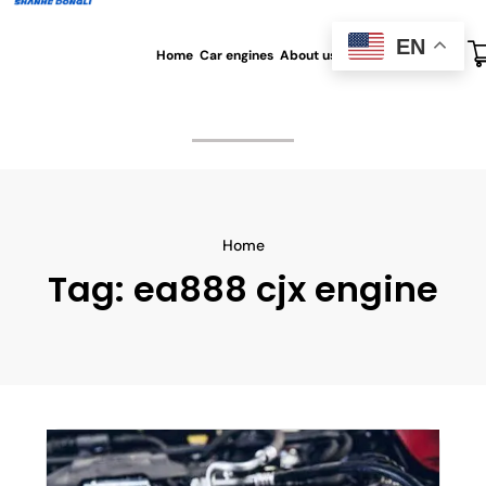
EN
Home
Car engines
About us
All blog
Contact us
Home
Tag:
ea888 cjx engine