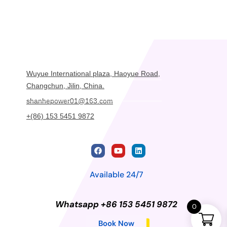
Wuyue International plaza, Haoyue Road,
Changchun, Jilin, China.
shanhepower01@163.com
+(86) 153 5451 9872
Available 24/7
Whatsapp +86 153 5451 9872
0
Book Now