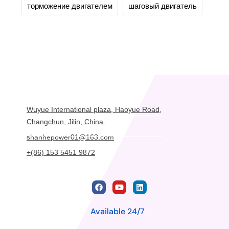
торможение двигателем
шаговый двигатель
Wuyue International plaza, Haoyue Road,
Changchun, Jilin, China.
shanhepower01@163.com
+(86) 153 5451 9872
Available 24/7