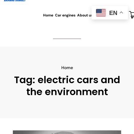
EN
Home
Car engines
About us
All blog
Contact us
Home
Tag:
electric cars and
the environment