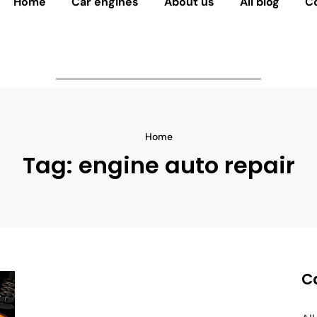
Home
Car engines
About us
All blog
C
Home
Tag:
engine auto repair
C