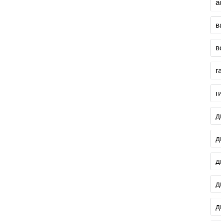
а
в
в
г
г
д
д
д
д
д