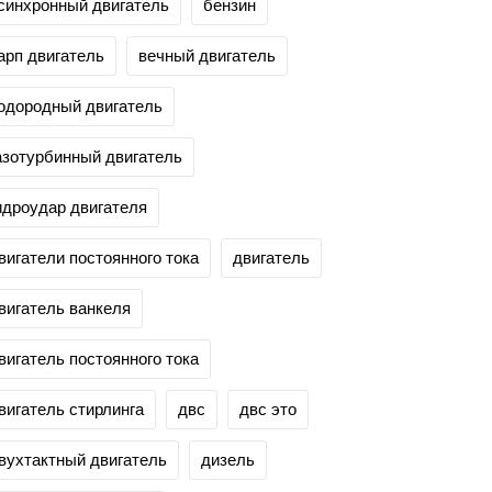
синхронный двигатель
бензин
арп двигатель
вечный двигатель
одородный двигатель
азотурбинный двигатель
идроудар двигателя
вигатели постоянного тока
двигатель
вигатель ванкеля
вигатель постоянного тока
вигатель стирлинга
двс
двс это
вухтактный двигатель
дизель