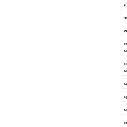
д
з
и
к
м
к
м
к
к
м
о