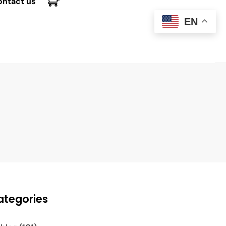
ontact us
EN
ategories