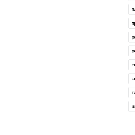
п
п
р
р
с
с
т
ш