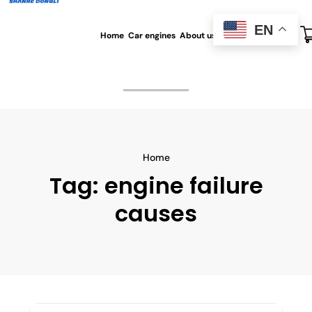
EN
Home
Car engines
About us
All blog
Contact us
Home
Tag:
engine failure
causes