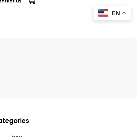
ontact us
EN
ategories