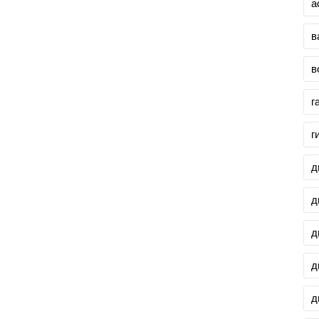
а
в
в
г
г
д
д
д
д
д