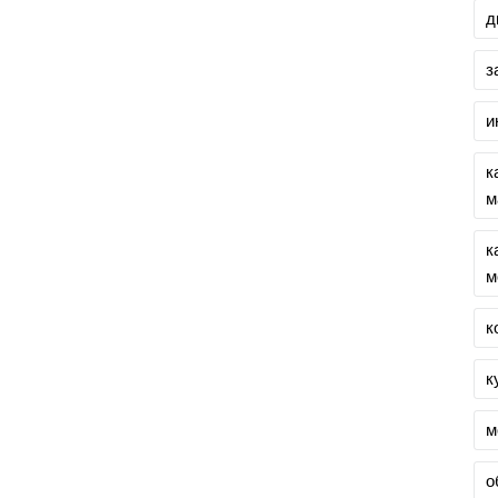
д
з
и
к
м
к
м
к
к
м
о