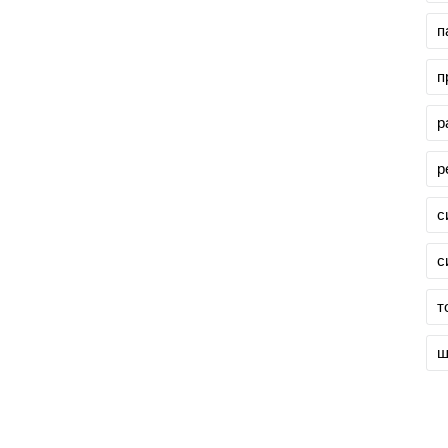
п
п
р
р
с
с
т
ш