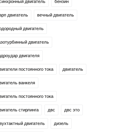
синхронный двигатель
бензин
арп двигатель
вечный двигатель
одородный двигатель
азотурбинный двигатель
идроудар двигателя
вигатели постоянного тока
двигатель
вигатель ванкеля
вигатель постоянного тока
вигатель стирлинга
двс
двс это
вухтактный двигатель
дизель