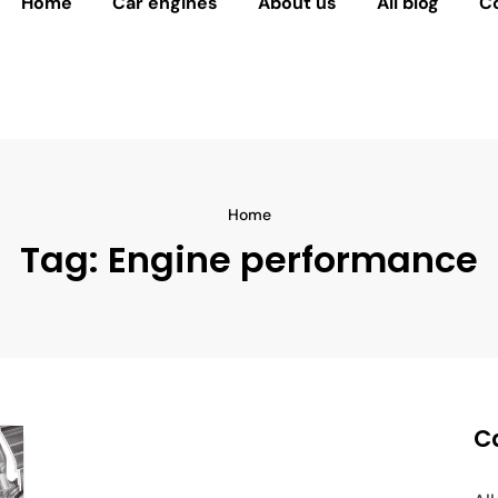
Home
Car engines
About us
All blog
C
Home
Tag:
Engine performance
C