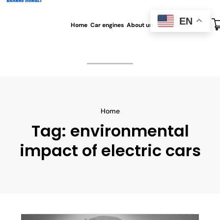
EN
Home
Car engines
About us
All blog
Contact us
Home
Tag:
environmental
impact of electric cars