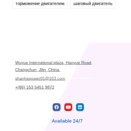
торможение двигателем
шаговый двигатель
Wuyue International plaza, Haoyue Road,
Changchun, Jilin, China.
shanhepower01@163.com
+(86) 153 5451 9872
Available 24/7